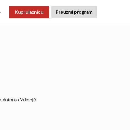
Kupi ulaznicu
Preuzmi program
, Antonija Mrkonjić