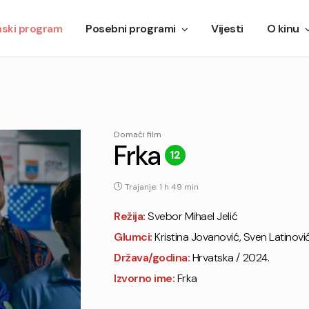
mski program
Posebni programi
Vijesti
O kinu
Domaći film
Frka
12
Trajanje: 1 h 49 min
Režija:
Svebor Mihael Jelić
Glumci:
Kristina Jovanović, Sven Latinović
Država/godina:
Hrvatska / 2024.
Izvorno ime:
Frka