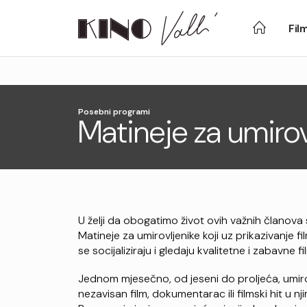
Fil
Posebni programi
Matineje za umirov
U želji da obogatimo život ovih važnih članov
Matineje za umirovljenike koji uz prikazivanje f
se socijaliziraju i gledaju kvalitetne i zabavne f
Jednom mjesečno, od jeseni do proljeća, umir
nezavisan film, dokumentarac ili filmski hit u 