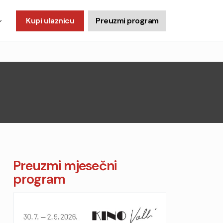
Kupi ulaznicu
Preuzmi program
Preuzmi mjesečni
program