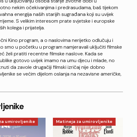
s u uključivanju osoba starije životne dobi u
otno nekim očekivanjima i predrasudama, baš tijekom
na energija naših starijih sugrađana koji su uvijek
vrijeme. S velikim interesom prate svjetske i europske
h kolega i prijatelja.
ni Kino program, a o naslovima nerijetko odlučuju i
ako smo u početku u program namjeravali uključiti filmske
 već želi pratiti recentne filmske naslove. Kada se
publike gotovo uvijek imamo na umu djecu i mlade, no
uti da zavole drugačiji filmski izričaj nije dobno
vljenike se većim dijelom oslanja na nezavisne američke,
ljenike
za umirovljenike
Matineja za umirovljenike