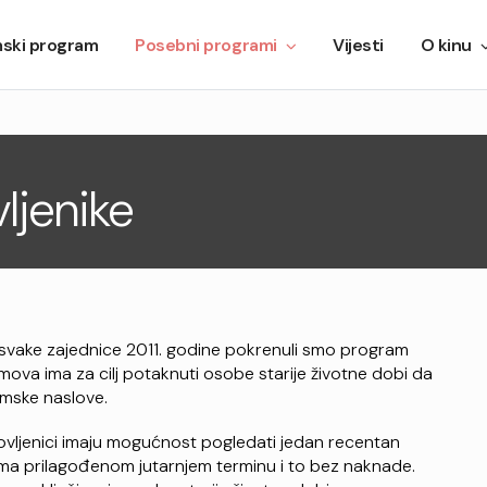
mski program
Posebni programi
Vijesti
O kinu
ljenike
a svake zajednice 2011. godine pokrenuli smo program
ilmova ima za cilj potaknuti osobe starije životne dobi da
ilmske naslove.
ovljenici imaju mogućnost pogledati jedan recentan
njima prilagođenom jutarnjem terminu i to bez naknade.