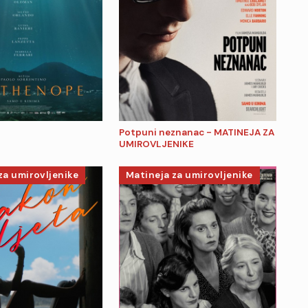
Potpuni neznanac - MATINEJA ZA
UMIROVLJENIKE
za umirovljenike
Matineja za umirovljenike