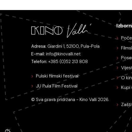
Izborn
Poče
Adresa:
Giardini 1, 52100, Pula-Pola
Film
E-mail:
info@kinovalli.net
Pose
Telefon:
+385 (0)52 213 808
Vijest
Pulski filmski festival
O ki
JU Pula Film Festival
Kupi 
© Sva prava pridržana - Kino Valli 2026.
Zašt