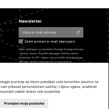
Newsletter
Želim primati e-mail obavijesti
Želim se prijaviti na newsletter Pulskog filmskog festivala
i primati novosti. Prijavom prihvaćam
Politiku zaštite
privatnosti JU PFF
i dajem svoj pristanak na prikupljanje,
pohranu i obradu podataka koli su tamo opisani.
Pretplatu mozete odjaviti u bilo kojem trenutku putem
poveznice u e-mailu.
Pratite nas
ologije praćenja da bismo poboljšali vaše korisničko iskustvo na
am prikazali personalizirani sadržaj i ciljane oglase, analizirali
azumjeli odakle dolaze naši posjetitelji.
Promjeni moje postavke