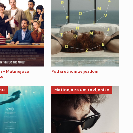
h - Matineja za
Pod sretnom zvijezdom
ke
inu
Matineja za umirovljenike