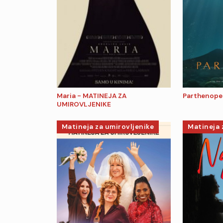
Maria - MATINEJA ZA
Parthenope
UMIROVLJENIKE
Matineja za umirovljenike
Matineja 