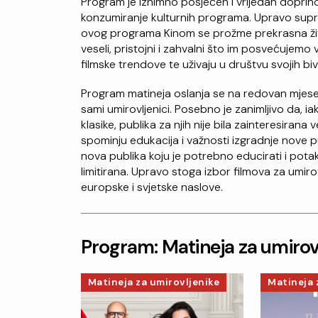
Program je iznimno posjećen i vrijedan doprino
konzumiranje kulturnih programa. Upravo supr
ovog programa Kinom se prožme prekrasna živah
veseli, pristojni i zahvalni što im posvećujemo 
filmske trendove te uživaju u društvu svojih bivši
Program matineja oslanja se na redovan mjeseč
sami umirovljenici. Posebno je zanimljivo da, i
klasike, publika za njih nije bila zainteresirana
spominju edukacija i važnosti izgradnje nove 
nova publika koju je potrebno educirati i potakn
limitirana. Upravo stoga izbor filmova za umiro
europske i svjetske naslove.
Program: Matineja za umirov
Matineja za umirovljenike
Matineja 