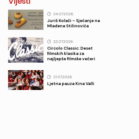
Vijesti
24.07.2026.
Juriš Kolači – Sjećanje na
Mladena Stilinovića
22.07.2026.
Circolo Classic: Deset
filmskih klasika za
najljepše filmske večeri
21.07.2026.
Ljetna pauza Kina Valli