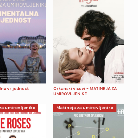
na vrijednost
Orkanski visovi - MATINEJA ZA
UMIROVLJENIKE
za umirovljenike
Matineja za umirovljenike