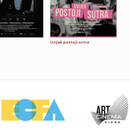
Uvijek postoji sutra