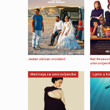
Jedan običan incident
Rat Roseovi
umirovljeni
Matineja za umirovljenike
Ljeto u k