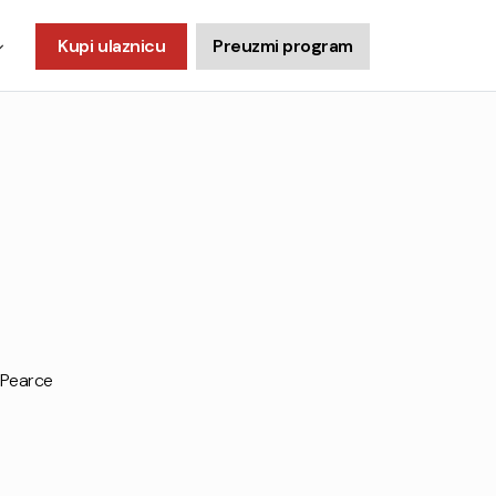
Kupi ulaznicu
Preuzmi program
 Pearce