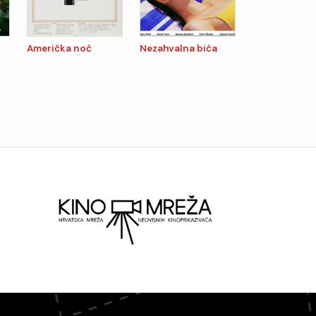
Američka noć
Nezahvalna bića