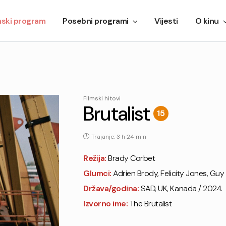
mski program
Posebni programi
Vijesti
O kinu
Filmski hitovi
Brutalist
15
Trajanje: 3 h 24 min
Režija:
Brady Corbet
Glumci:
Adrien Brody, Felicity Jones, Guy
Država/godina:
SAD, UK, Kanada / 2024.
Izvorno ime:
The Brutalist