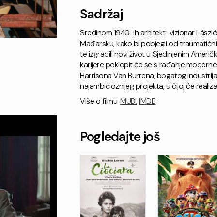
Sadržaj
Sredinom 1940-ih arhitekt-vizionar Lászl
Mađarsku, kako bi pobjegli od traumatični
te izgradili novi život u Sjedinjenim Amer
karijere poklopit će se s rađanje moderne 
Harrisona Van Burrena, bogatog industrijal
najambicioznijeg projekta, u čijoj će realiz
Više o filmu:
MUBI
,
IMDB
Pogledajte još