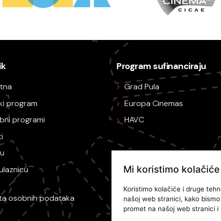
ik
Program sufinanciraju
tna
Grad Pula
ski program
Europa Cinemas
bni programi
HAVC
i
nu
Mi koristimo kolačiće
ulaznicu
Koristimo kolačiće i druge tehn
ita osobnih podataka
našoj web stranici, kako bismo v
promet na našoj web stranici i r