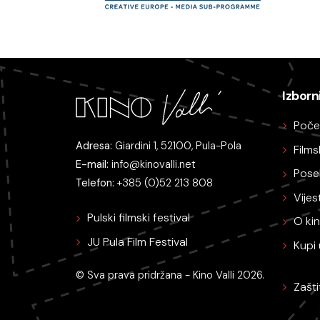
Izborn
Poče
Adresa:
Giardini 1, 52100, Pula-Pola
Film
E-mail:
info@kinovalli.net
Pose
Telefon:
+385 (0)52 213 808
Vijest
Pulski filmski festival
O ki
JU Pula Film Festival
Kupi 
© Sva prava pridržana - Kino Valli 2026.
Zašt