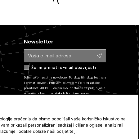
Newsletter
Želim primati e-mail obavijesti
Želim se prijaviti na newsletter Pulskog filmskog festivala
i primati novosti. Prijavom prihvaćam
Politiku zaštite
privatnosti JU PFF
i dajem svoj pristanak na prikupljanje,
pohranu i obradu podataka koli su tamo opisani.
Pretplatu mozete odjaviti u bilo kojem trenutku putem
poveznice u e-mailu.
Pratite nas
ologije praćenja da bismo poboljšali vaše korisničko iskustvo na
am prikazali personalizirani sadržaj i ciljane oglase, analizirali
azumjeli odakle dolaze naši posjetitelji.