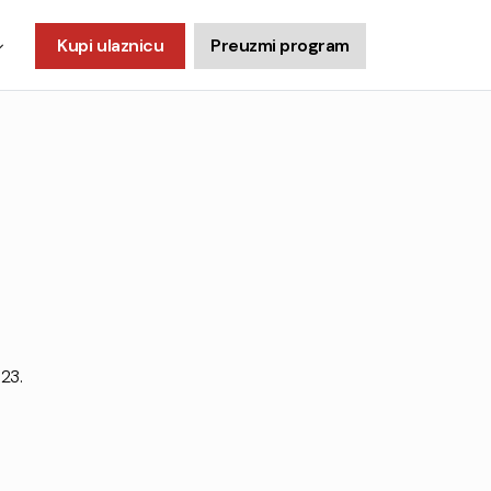
Kupi ulaznicu
Preuzmi program
23.