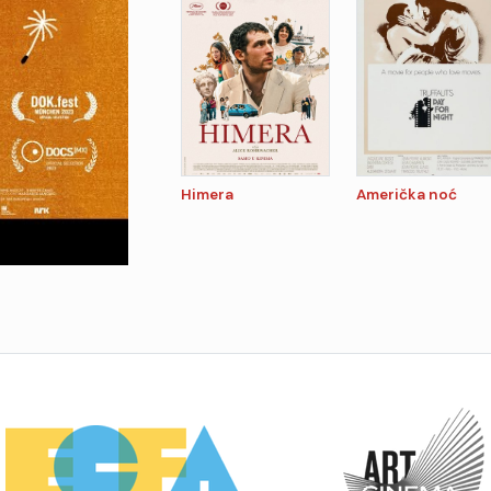
Himera
Američka noć