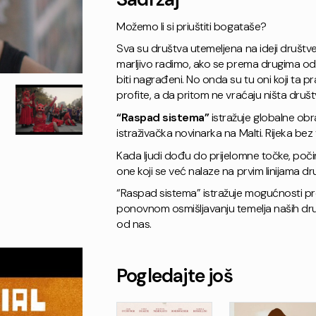
Možemo li si priuštiti bogataše?
Sva su društva utemeljena na ideji društ
marljivo radimo, ako se prema drugima od
biti nagrađeni. No onda su tu oni koji ta pr
profite, a da pritom ne vraćaju ništa društ
“Raspad sistema”
istražuje globalne obra
istraživačka novinarka na Malti. Rijeka bez
Kada ljudi dođu do prijelomne točke, počin
one koji se već nalaze na prvim linijama dr
“Raspad sistema” istražuje mogućnosti pre
ponovnom osmišljavanju temelja naših druš
od nas.
Pogledajte još