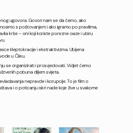
venog ugovora. Govori nam se da ćemo, ako
nosimo s poštovanjem i ako igramo po pravilima,
avila krše – oni koji koriste porezne oaze i ubiru
vu.
sce kleptokracije i ekstraktivizma. Ubijena
 vode u Čileu.
ju se organizirati i prosvjedovati. Vidjet ćemo
uštvenih pobuna diljem svijeta.
vladavanja nepravde i korupcije. To je film o
tava i o poticanju iskri nade koje žive u svakome