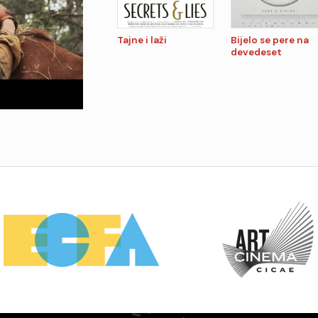
Tajne i laži
Bijelo se pere na
devedeset