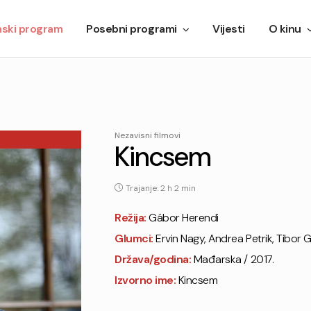
mski program
Posebni programi
Vijesti
O kinu
Nezavisni filmovi
Kincsem
Trajanje: 2 h 2 min
Režija:
Gábor Herendi
Glumci:
Ervin Nagy, Andrea Petrik, Tibor 
Država/godina:
Mađarska / 2017.
Izvorno ime:
Kincsem