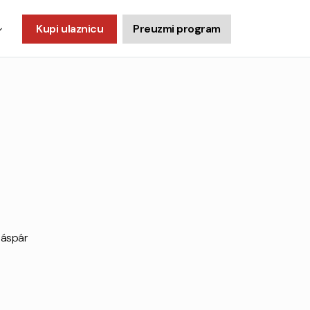
Kupi ulaznicu
Preuzmi program
Gáspár