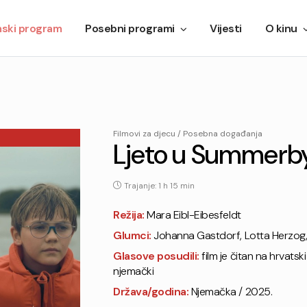
mski program
Posebni programi
Vijesti
O kinu
Filmovi za djecu / Posebna događanja
Ljeto u Summerb
Trajanje: 1 h 15 min
Režija:
Mara Eibl-Eibesfeldt
Glumci:
Johanna Gastdorf, Lotta Herzog, 
Glasove posudili:
film je čitan na hrvatski 
njemački
Država/godina:
Njemačka / 2025.