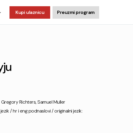
Kupi ulaznicu
Preuzmi program
yju
Gregory Richters, Samuel Muller
jezik / hr i eng podnaslovi / originalni jezik: