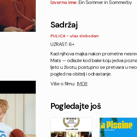
Izvorno ime:
Ein Sommer in Sommerby
Sadržaj
PULICA - ulaz slobodan
UZRAST: 6+
Kad njihova majka nakon prometne nesreće z
Mats — odlazie kod bake koju jedva pozna
ljeto u životu, postupno se pretvara u ne
pogled na obitelj i odrastanje.
Više o filmu:
IMDB
Pogledajte još