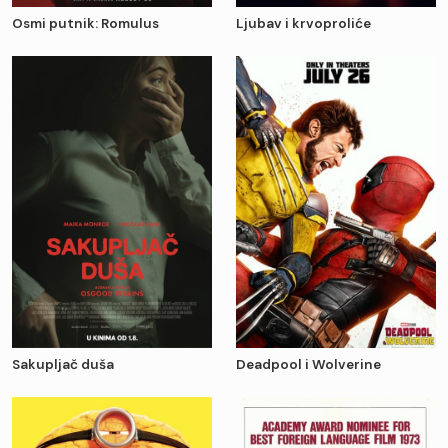
Osmi putnik: Romulus
Ljubav i krvoproliće
Sakupljač duša
Deadpool i Wolverine