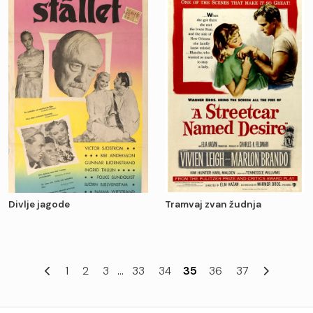
Divlje jagode
Tramvaj zvan žudnja
1
2
3
...
33
34
35
36
37