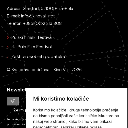
Adresa:
Giardini 1, 52100, Pula-Pola
E-mail:
info@kinovalli.net
Telefon:
+385 (0)52 213 808
Pulski filmski festival
JU Pula Film Festival
Zaštita osobnih podataka
© Sva prava pridržana - Kino Valli 2026.
Newsletter
Mi koristimo kolačiće
Koristimo kolačiće i druge tehnologije praćenja
Želim primati e-mail obavijesti
da bismo poboljšali vaše korisničko iskustvo na
Želim se prijaviti na newsletter Pulskog filmskog festivala i primati novosti. Prijavom
našoj web stranici, kako bismo vam prikazali
prihvaćam
Politiku zaštite privatnosti JU PFF
i dajem svoj pristanak na prikupljanje,
personalizirani sadržaj i ciljane oglase,