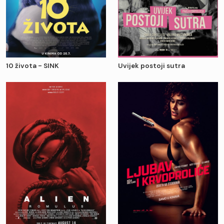
10 života - SINK
Uvijek postoji sutra