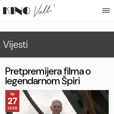
Vijesti
Pretpremijera filma o
legendarnom Špiri
lip
27
2026