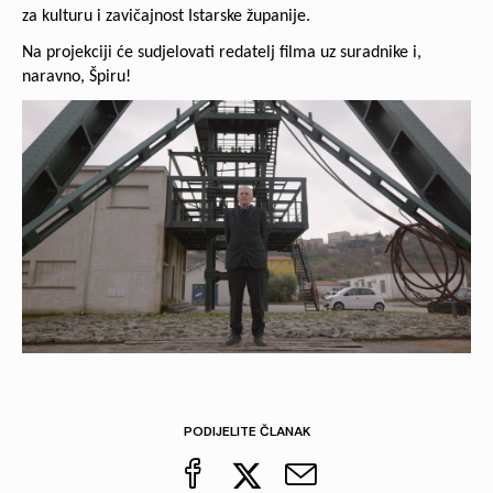
za kulturu i zavičajnost Istarske županije.
Na projekciji će sudjelovati redatelj filma uz suradnike i,
naravno, Špiru!
PODIJELITE ČLANAK