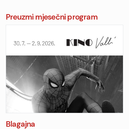
Preuzmi mjesečni program
Blagajna