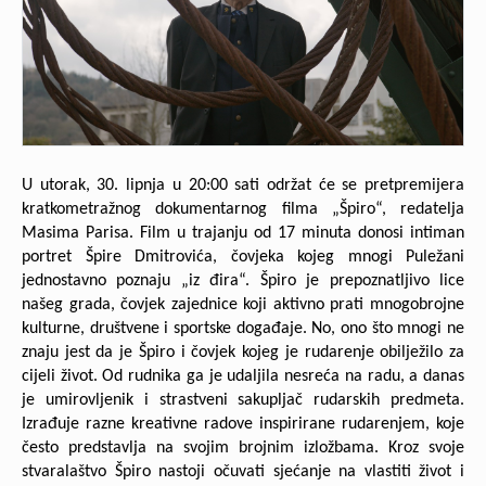
U utorak, 30. lipnja u 20:00 sati održat će se pretpremijera
kratkometražnog dokumentarnog filma „Špiro“, redatelja
Masima Parisa. Film u trajanju od 17 minuta donosi intiman
portret Špire Dmitrovića, čovjeka kojeg mnogi Puležani
jednostavno poznaju „iz đira“. Špiro je prepoznatljivo lice
našeg grada, čovjek zajednice koji aktivno prati mnogobrojne
kulturne, društvene i sportske događaje. No, ono što mnogi ne
znaju jest da je Špiro i čovjek kojeg je rudarenje obilježilo za
cijeli život. Od rudnika ga je udaljila nesreća na radu, a danas
je umirovljenik i strastveni sakupljač rudarskih predmeta.
Izrađuje razne kreativne radove inspirirane rudarenjem, koje
često predstavlja na svojim brojnim izložbama. Kroz svoje
stvaralaštvo Špiro nastoji očuvati sjećanje na vlastiti život i