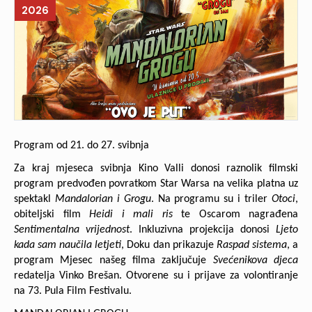
2026
Program od 21. do 27. svibnja
Za kraj mjeseca svibnja Kino Valli donosi raznolik filmski
program predvođen povratkom Star Warsa na velika platna uz
spektakl
Mandalorian i Grogu
. Na programu su i triler
Otoci
,
obiteljski film
Heidi i mali ris
te Oscarom nagrađena
Sentimentalna vrijednost
. Inkluzivna projekcija donosi
Ljeto
kada sam naučila letjeti
, Doku dan prikazuje
Raspad sistema
, a
program Mjesec našeg filma zaključuje
Svećenikova djeca
redatelja Vinko Brešan. Otvorene su i prijave za volontiranje
na 73. Pula Film Festivalu.