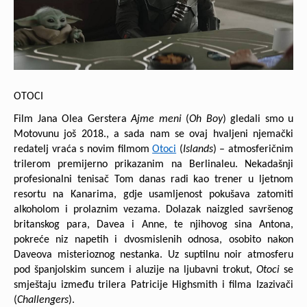
OTOCI
Film Jana Olea Gerstera
Ajme meni
(
Oh Boy
) gledali smo u
Motovunu još 2018., a sada nam se ovaj hvaljeni njemački
redatelj vraća s novim filmom
Otoci
(
Islands
) – atmosferičnim
trilerom premijerno prikazanim na Berlinaleu. Nekadašnji
profesionalni tenisač Tom danas radi kao trener u ljetnom
resortu na Kanarima, gdje usamljenost pokušava zatomiti
alkoholom i prolaznim vezama. Dolazak naizgled savršenog
britanskog para, Davea i Anne, te njihovog sina Antona,
pokreće niz napetih i dvosmislenih odnosa, osobito nakon
Daveova misterioznog nestanka. Uz suptilnu noir atmosferu
pod španjolskim suncem i aluzije na ljubavni trokut,
Otoci
se
smještaju između trilera Patricije Highsmith i filma Izazivači
(
Challengers
).