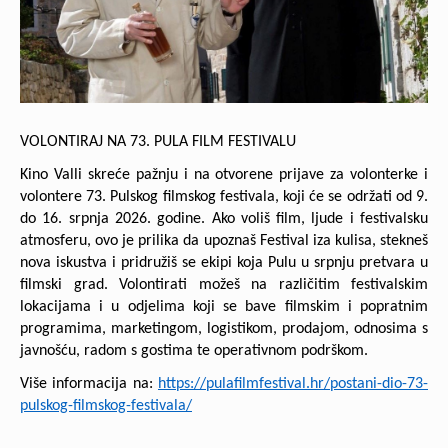
VOLONTIRAJ NA 73. PULA FILM FESTIVALU
Kino Valli skreće pažnju i na otvorene prijave za volonterke i
volontere 73. Pulskog filmskog festivala, koji će se održati od 9.
do 16. srpnja 2026. godine. Ako voliš film, ljude i festivalsku
atmosferu, ovo je prilika da upoznaš Festival iza kulisa, stekneš
nova iskustva i pridružiš se ekipi koja Pulu u srpnju pretvara u
filmski grad. Volontirati možeš na različitim festivalskim
lokacijama i u odjelima koji se bave filmskim i popratnim
programima, marketingom, logistikom, prodajom, odnosima s
javnošću, radom s gostima te operativnom podrškom.
Više informacija na:
https://pulafilmfestival.hr/postani-dio-73-
pulskog-filmskog-festivala/