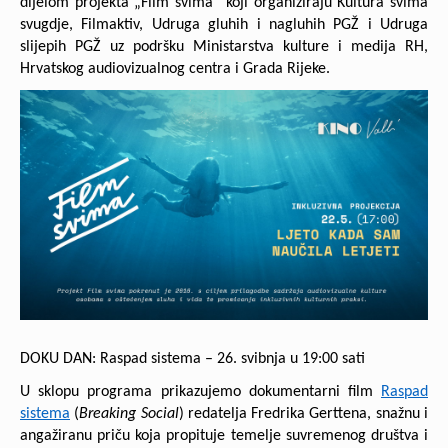
dijelom projekta „Film svima“ koji organiziraju Kultura svima
svugdje, Filmaktiv, Udruga gluhih i nagluhih PGŽ i Udruga
slijepih PGŽ uz podršku Ministarstva kulture i medija RH,
Hrvatskog audiovizualnog centra i Grada Rijeke.
DOKU DAN: Raspad sistema – 26. svibnja u 19:00 sati
U sklopu programa prikazujemo dokumentarni film
Raspad
sistema
(
Breaking Social
) redatelja Fredrika Gerttena, snažnu i
angažiranu priču koja propituje temelje suvremenog društva i