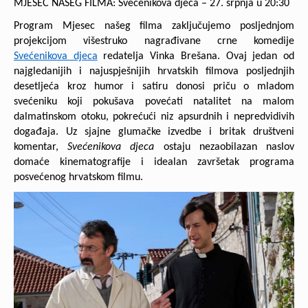
MJESEC NAŠEG FILMA: Svećenikova djeca – 27. srpnja u 20:30
Program Mjesec našeg filma zaključujemo posljednjom
projekcijom višestruko nagrađivane crne komedije
Svećenikova djeca
redatelja Vinka Brešana. Ovaj jedan od
najgledanijih i najuspješnijih hrvatskih filmova posljednjih
desetljeća kroz humor i satiru donosi priču o mladom
svećeniku koji pokušava povećati natalitet na malom
dalmatinskom otoku, pokrećući niz apsurdnih i nepredvidivih
događaja. Uz sjajne glumačke izvedbe i britak društveni
komentar,
Svećenikova djeca
ostaju nezaobilazan naslov
domaće kinematografije i idealan završetak programa
posvećenog hrvatskom filmu.