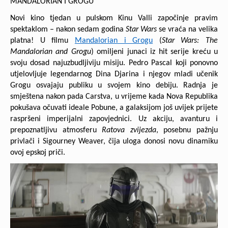
MANDALORIAN I GROGU
Novi kino tjedan u pulskom Kinu Valli započinje pravim
spektaklom – nakon sedam godina
Star Wars
se vraća na velika
platna! U filmu
Mandalorian i Grogu
(
Star Wars: The
Mandalorian and
Grogu
) omiljeni junaci iz hit serije kreću u
svoju dosad najuzbudljiviju misiju. Pedro Pascal koji ponovno
utjelovljuje legendarnog Dina Djarina i njegov mladi učenik
Grogu osvajaju publiku u svojem kino debiju. Radnja je
smještena nakon pada Carstva, u vrijeme kada Nova Republika
pokušava očuvati ideale Pobune, a galaksijom još uvijek prijete
raspršeni imperijalni zapovjednici. Uz akciju, avanturu i
prepoznatljivu atmosferu
Ratova zvijezda
, posebnu pažnju
privlači i Sigourney Weaver, čija uloga donosi novu dinamiku
ovoj epskoj priči.