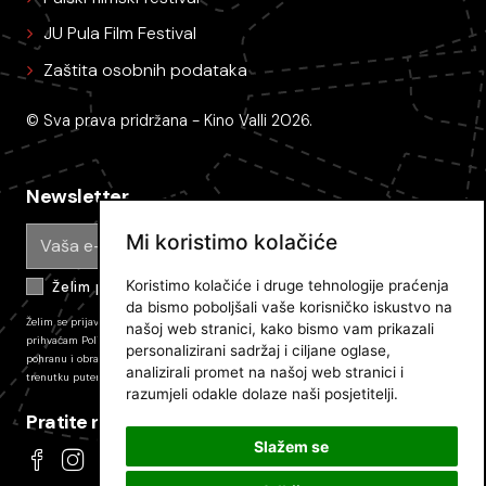
JU Pula Film Festival
Zaštita osobnih podataka
© Sva prava pridržana - Kino Valli 2026.
Newsletter
Mi koristimo kolačiće
Koristimo kolačiće i druge tehnologije praćenja
Želim primati e-mail obavijesti
da bismo poboljšali vaše korisničko iskustvo na
Želim se prijaviti na newsletter Pulskog filmskog festivala i primati novosti. Prijavom
našoj web stranici, kako bismo vam prikazali
prihvaćam
Politiku zaštite privatnosti JU PFF
i dajem svoj pristanak na prikupljanje,
personalizirani sadržaj i ciljane oglase,
pohranu i obradu podataka koli su tamo opisani. Pretplatu mozete odjaviti u bilo kojem
analizirali promet na našoj web stranici i
trenutku putem poveznice u e-mailu.
razumjeli odakle dolaze naši posjetitelji.
Pratite nas
Slažem se