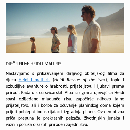
DJEČJI FILM: HEIDI I MALI RIS
Nastavljamo s prikazivanjem dirljivog obiteljskog filma za
djecu
Heidi i mali ris
(
Heidi Rescue
of the Lynx
), tople i
uzbudljive avanture o hrabrosti, prijateljstvu i ljubavi prema
prirodi. Kada u srcu švicarskih Alpa razigrana djevojčica Heidi
spasi ozlijeđeno mladunče risa, započinje njihovo tajno
prijateljstvo, ali i borba za očuvanje planinskog doma kojem
prijeti pohlepni industrijalac i izgradnja pilane. Ova emotivna
priča prepuna je prekrasnih pejzaža, životinjskih junaka i
važnih poruka o zaštiti prirode i zajedništvu.