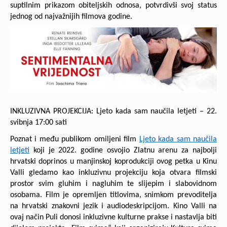
suptilnim prikazom obiteljskih odnosa, potvrdivši svoj status
jednog od najvažnijih filmova godine.
INKLUZIVNA PROJEKCIJA: Ljeto kada sam naučila letjeti – 22.
svibnja 17:00 sati
Poznat i među publikom omiljeni film
Ljeto kada sam naučila
letjeti
koji je 2022. godine osvojio Zlatnu arenu za najbolji
hrvatski doprinos u manjinskoj koprodukciji ovog petka u Kinu
Valli gledamo kao inkluzivnu projekciju koja otvara filmski
prostor svim gluhim i nagluhim te slijepim i slabovidnom
osobama. Film je opremljen titlovima, snimkom prevoditelja
na hrvatski znakovni jezik i audiodeskripcijom. Kino Valli na
ovaj način Puli donosi inkluzivne kulturne prakse i nastavlja biti